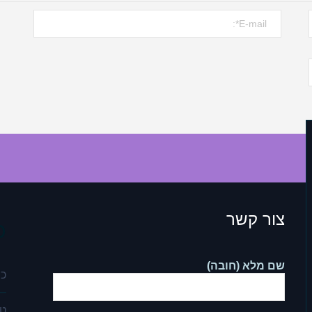
צור קשר
כ
שם מלא (חובה)
כת
טל