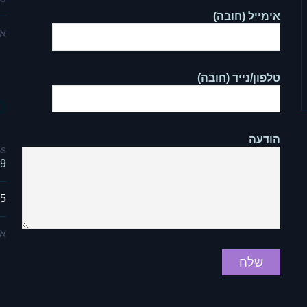
אימייל (חובה)
אי
טלפון/נייד (חובה)
ס
הודעה
s:
9, מודיעין
75
אי