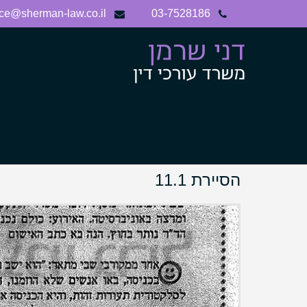
Ski
ice@sherman-law.co.il
03-7528186
t
conten
הסיירת 11.1