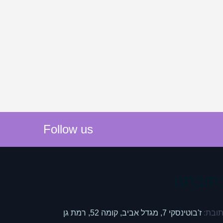
Follow us
תובתנו
ובת:
ז'בוטינסקי 7, מגדל אביב, קומה 52, רמת גן