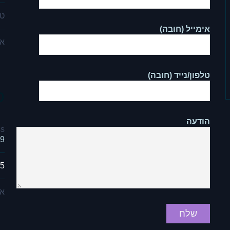
טל
אימייל (חובה)
אי
טלפון/נייד (חובה)
ס
הודעה
s:
9, מודיעין
75
אי