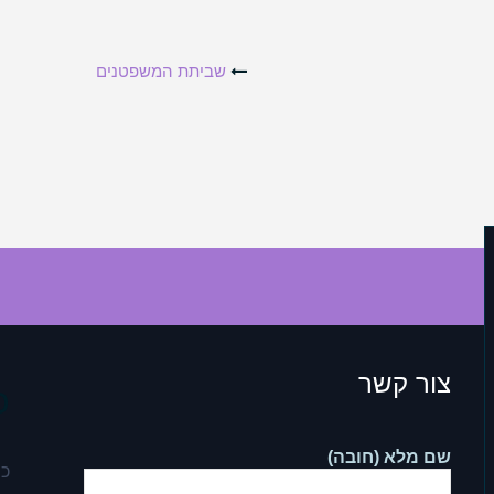
שביתת המשפטנים
צור קשר
כ
שם מלא (חובה)
כת