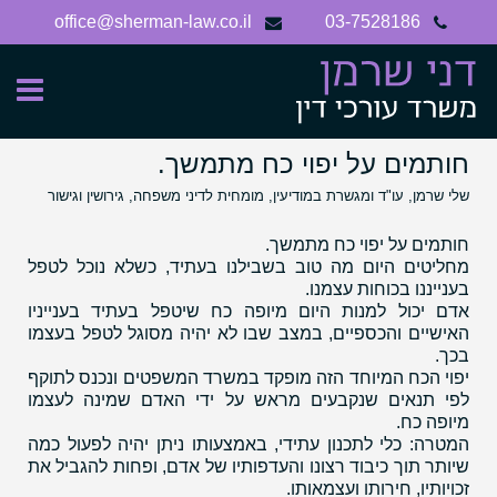
Ski
office@sherman-law.co.il
03-7528186
t
conten
חותמים על יפוי כח מתמשך.
שלי שרמן, עו"ד ומגשרת במודיעין, מומחית לדיני משפחה, גירושין וגישור
חותמים על יפוי כח מתמשך.
מחליטים היום מה טוב בשבילנו בעתיד, כשלא נוכל לטפל
בענייננו בכוחות עצמנו.
אדם יכול למנות היום מיופה כח שיטפל בעתיד בענייניו
האישיים והכספיים, במצב שבו לא יהיה מסוגל לטפל בעצמו
בכך.
יפוי הכח המיוחד הזה מופקד במשרד המשפטים ונכנס לתוקף
לפי תנאים שנקבעים מראש על ידי האדם שמינה לעצמו
מיופה כח.
המטרה: כלי לתכנון עתידי, באמצעותו ניתן יהיה לפעול כמה
שיותר תוך כיבוד רצונו והעדפותיו של אדם, ופחות להגביל את
זכויותיו, חירותו ועצמאותו.