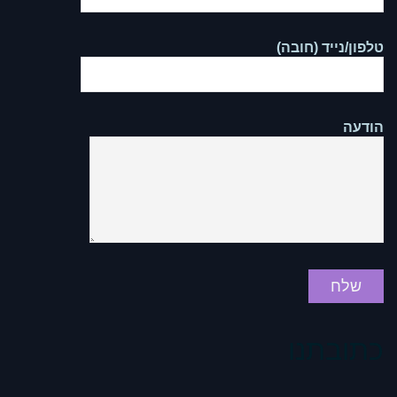
טלפון/נייד (חובה)
הודעה
כתובתנו