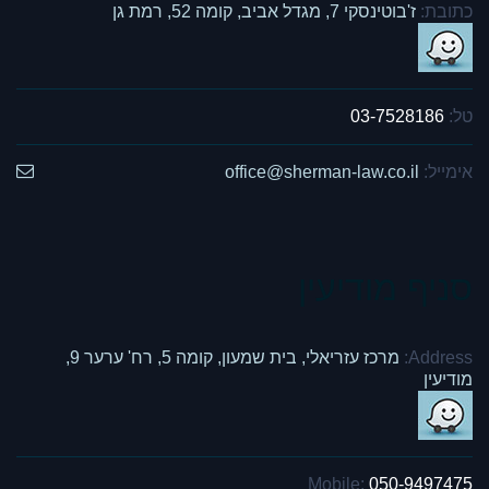
כתובת:
ז'בוטינסקי 7, מגדל אביב, קומה 52, רמת גן
טל:
03-7528186
אימייל:
office@sherman-law.co.il
סניף מודיעין
Address:
מרכז עזריאלי, בית שמעון, קומה 5, רח' ערער 9,
מודיעין
Mobile:
050-9497475