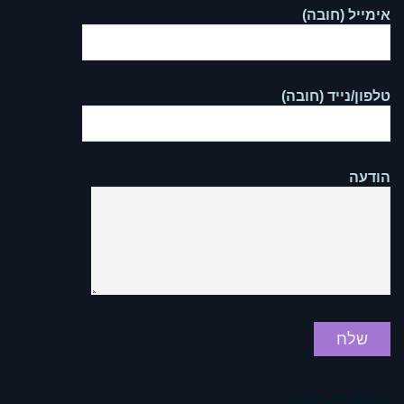
אימייל (חובה)
טלפון/נייד (חובה)
הודעה