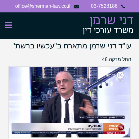
Ski
office@sherman-law.co.il
03-7528186
t
conten
עו”ד דני שרמן מתארח ב"עכשיו ברשת"
החל מדקה 48