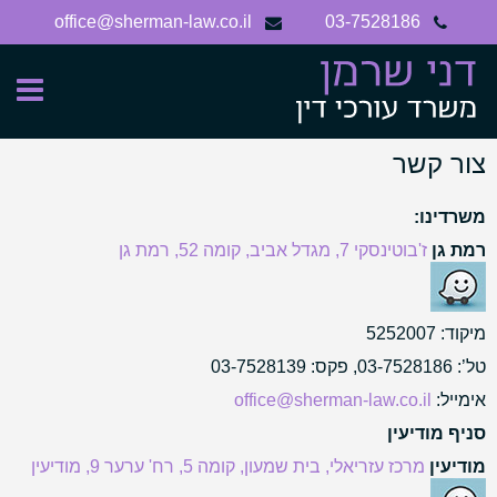
Ski
office@sherman-law.co.il
03-7528186
t
conten
צור קשר
משרדינו:
רמת גן
ז'בוטינסקי 7, מגדל אביב, קומה 52, רמת גן
מיקוד: 5252007
טל’:
03-7528186
, פקס: 03-7528139
אימייל:
office@sherman-law.co.il
סניף מודיעין
מודיעין
מרכז עזריאלי, בית שמעון, קומה 5, רח' ערער 9, מודיעין