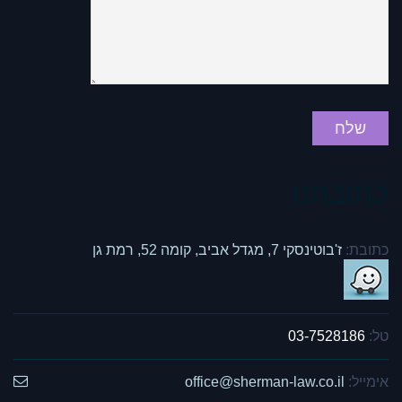
כתובתנו
כתובת:
ז'בוטינסקי 7, מגדל אביב, קומה 52, רמת גן
טל:
03-7528186
אימייל:
office@sherman-law.co.il