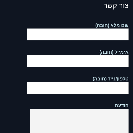
צור קשר
שם מלא (חובה)
אימייל (חובה)
טלפון/נייד (חובה)
הודעה