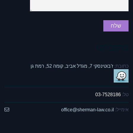
כתובתנו
כתובת:
ז'בוטינסקי 7, מגדל אביב, קומה 52, רמת גן
טל:
03-7528186
אימייל:
office@sherman-law.co.il