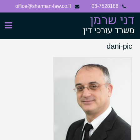
Ski
office@sherman-law.co.il
03-7528186
t
conten
dani-pic