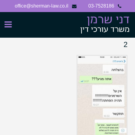
Ski
office@sherman-law.co.il
03-7528186
t
conten
2