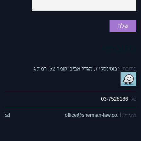
כתובתנו
כתובת:
ז'בוטינסקי 7, מגדל אביב, קומה 52, רמת גן
טל:
03-7528186
אימייל:
office@sherman-law.co.il