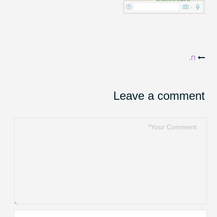
Post
ח.
navigation
Leave a comment