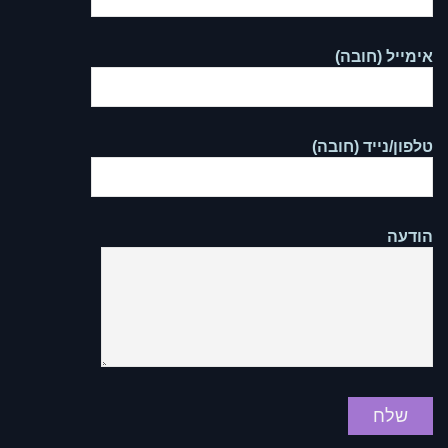
אימייל (חובה)
טלפון/נייד (חובה)
הודעה