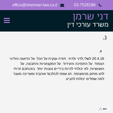
Ski
office@sherman-law.co.il
03-7528186
t
conten
נ.
נ.
20.4.16 לשלי,לדני ולרוזי. תודה ענקית על הכל: על הדאגה והליווי
הצמוד. על התמיכה והעידוד. על המקצועיות והתבונה, על
האנושיות, לא יכולתי להיות בידיים טובות יותר. בזכותכם זכיתי
לחג מתוק מהמצופה. חג שמח לכולכם! אוהבת ומעריכה מעבר
למה שמלים יכולות להביע.
Post
ח.