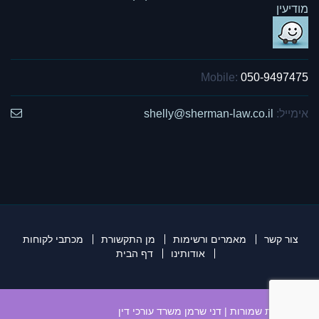
מודיעין
Mobile:
050-9497475
אימייל:
shelly@sherman-law.co.il
צור קשר
מאמרים ורשימות
מן התקשורת
מכתבי לקוחות
אודותינו
דף הבית
כל הזכויות שמורות | דני שרמן משרד עורכי דין