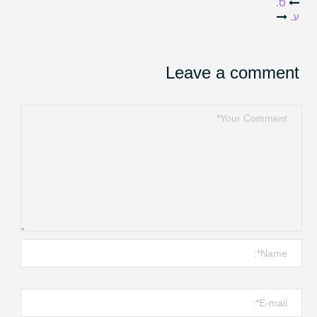
Post
ס.
ע.
navigation
Leave a comment