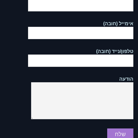
אימייל (חובה)
טלפון/נייד (חובה)
הודעה