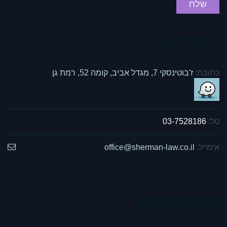
כתובתנו
כתובת:
ז'בוטינסקי 7, מגדל אביב, קומה 52, רמת גן
טל:
03-7528186
אימייל:
office@sherman-law.co.il
סניף מודיעין