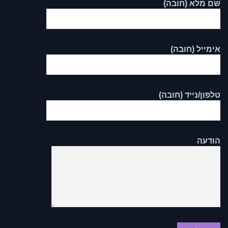
שם מלא (חובה)
אימייל (חובה)
טלפון/נייד (חובה)
הודעה