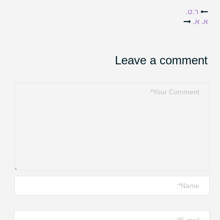
Post
ר.ט.
א. א.
navigation
Leave a comment