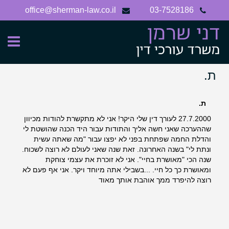
Ski
office@sherman-law.co.il
03-7528186
t
conten
ת.
ת.
27.7.2000 לעורך דין שלי היקר! אני לא מתקשרת להודות מכיוון
שההערכה שאני חשה אליך והתודות עבור היד הכנה שהושטת לי
והדלת החמה שפתחת בפני לא יפצו עבור "מה שאתה עשית
ונתת לי" בשנה האחרונה. זאת שנה שאני לעולם לא רוצה לשכוח.
שנה הכי "מאושרת בחיי". אני לא זוכרת את עצמי צוחקת
ומאושרת כך כל חיי. ...בשבילי אתה מיוחד ויקר. אני אף פעם לא
רוצה להיפרד ממך אוהבת אותך מאוד